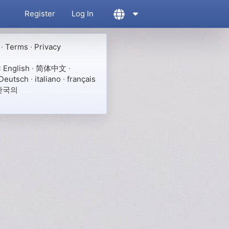
Register
Log In
·
Terms
·
Privacy
:
English
·
简体中文
·
Deutsch
·
italiano
·
français
한국의