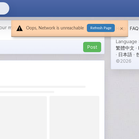
Help
·
FAQ
Oops, Network is unreachable
Refresh Page
Language 
Post
繁體中文
·
·
日本語
·
©2026